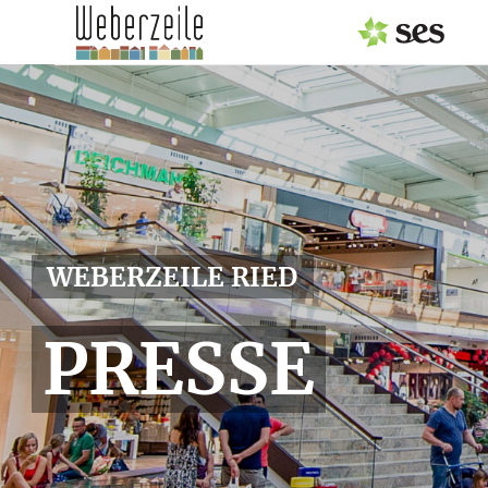
PRESSEAUSSENDUNGEN
MEDIAGALERIE
Fotos
Personen
WEBERZEILE RIED
Center
Gastronomie
PRESSE
Events
Service
Logos