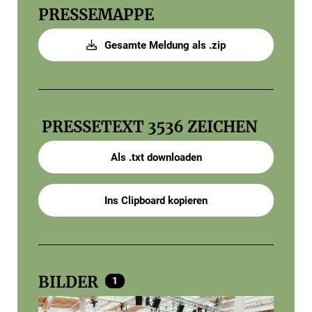
PRESSEMAPPE
Gesamte Meldung als .zip
PRESSETEXT
3536 ZEICHEN
Als .txt downloaden
Ins Clipboard kopieren
BILDER
1