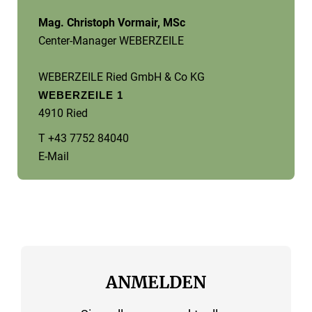
Mag. Christoph Vormair, MSc
Center-Manager WEBERZEILE
WEBERZEILE Ried GmbH & Co KG
WEBERZEILE 1
4910 Ried
T +43 7752 84040
E-Mail
ANMELDEN