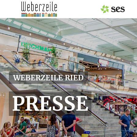
PRESSEAUSSENDUNGEN
Center & Marken
Events
Services
WEBERZEILE RIED
MEDIAGALERIE
PRESSE
PRESSEKONTAKT