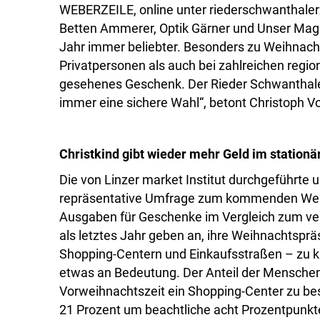
WEBERZEILE, online unter riederschwanthalerz
Betten Ammerer, Optik Gärner und Unser Maga
Jahr immer beliebter. Besonders zu Weihnacht
Privatpersonen als auch bei zahlreichen regi
gesehenes Geschenk. Der Rieder Schwanthaler Z
immer eine sichere Wahl“, betont Christoph V
Christkind gibt wieder mehr Geld im station
Die von Linzer market Institut durchgeführte 
repräsentative Umfrage zum kommenden Weihn
Ausgaben für Geschenke im Vergleich zum ve
als letztes Jahr geben an, ihre Weihnachtspr
Shopping-Centern und Einkaufsstraßen – zu ka
etwas an Bedeutung. Der Anteil der Menschen,
Vorweihnachtszeit ein Shopping-Center zu bes
21 Prozent um beachtliche acht Prozentpunkt