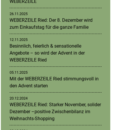
WEBERZEILE
26.11.2025
WEBERZEILE Ried: Der 8. Dezember wird
zum Einkaufstag für die ganze Familie
12.11.2025
Besinnlich, feierlich & sensationelle
Angebote – so wird der Advent in der
WEBERZEILE Ried
05.11.2025
Mit der WEBERZEILE Ried stimmungsvoll in
den Advent starten
20.12.2024
WEBERZEILE Ried: Starker November, solider
Dezember –positive Zwischenbilanz im
Weihnachts-Shopping