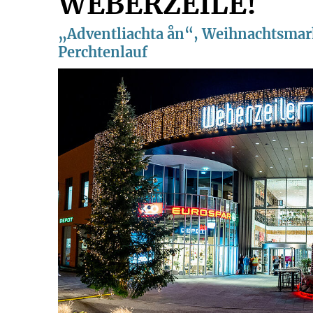
WEBERZEILE!
„Adventliachta ån“, Weihnachtsmar
Perchtenlauf