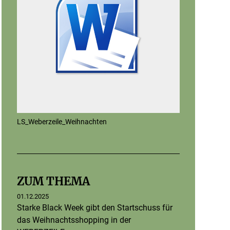
LS_Weberzeile_Weihnachten
ZUM THEMA
01.12.2025
Starke Black Week gibt den Startschuss für
das Weihnachtsshopping in der