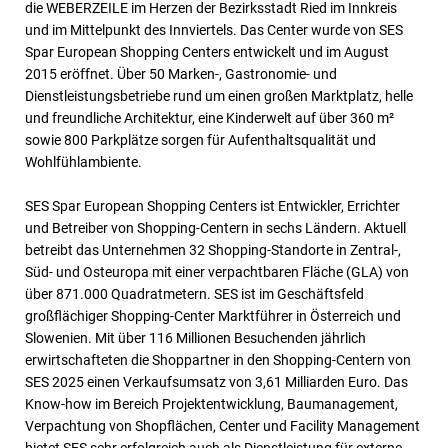
die WEBERZEILE im Herzen der Bezirksstadt Ried im Innkreis
und im Mittelpunkt des Innviertels. Das Center wurde von SES
Spar European Shopping Centers entwickelt und im August
2015 eröffnet. Über 50 Marken-, Gastronomie- und
Dienstleistungsbetriebe rund um einen großen Marktplatz, helle
und freundliche Architektur, eine Kinderwelt auf über 360 m²
sowie 800 Parkplätze sorgen für Aufenthaltsqualität und
Wohlfühlambiente.
SES Spar European Shopping Centers ist Entwickler, Errichter
und Betreiber von Shopping-Centern in sechs Ländern. Aktuell
betreibt das Unternehmen 32 Shopping-Standorte in Zentral-,
Süd- und Osteuropa mit einer verpachtbaren Fläche (GLA) von
über 871.000 Quadratmetern. SES ist im Geschäftsfeld
großflächiger Shopping-Center Marktführer in Österreich und
Slowenien. Mit über 116 Millionen Besuchenden jährlich
erwirtschafteten die Shoppartner in den Shopping-Centern von
SES 2025 einen Verkaufsumsatz von 3,61 Milliarden Euro. Das
Know-how im Bereich Projektentwicklung, Baumanagement,
Verpachtung von Shopflächen, Center und Facility Management
bietet SES sehr erfolgreich auch als Dienstleistung für externe