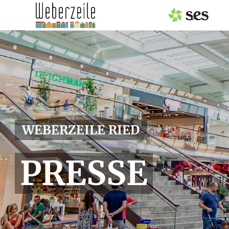
PRESSEAUSSENDUNGEN
Center & Marken
Events
Services
WEBERZEILE RIED
MEDIAGALERIE
PRESSE
PRESSEKONTAKT